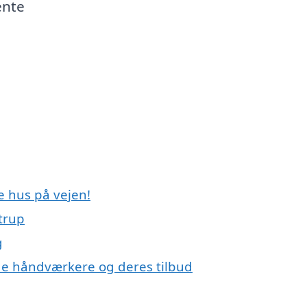
ente
e hus på vejen!
trup
g
e håndværkere og deres tilbud