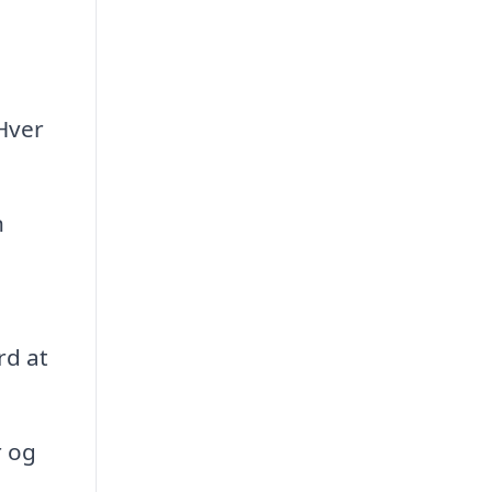
e
Hver
.
n
rd at
r og