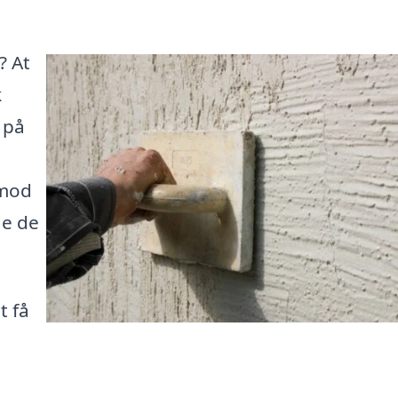
? At
k
 på
 mod
de de
t få