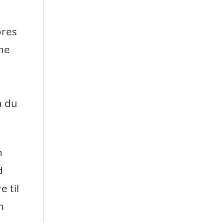
ores
nne
,
å du
n
d
 til
n