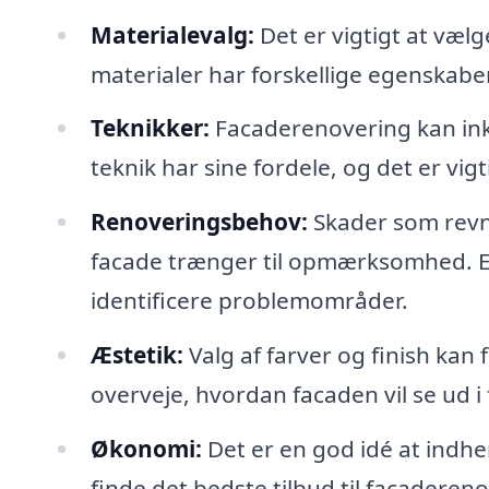
Materialevalg:
Det er vigtigt at vælge
materialer har forskellige egenskab
Teknikker:
Facaderenovering kan inkl
teknik har sine fordele, og det er vigt
Renoveringsbehov:
Skader som revne
facade trænger til opmærksomhed. E
identificere problemområder.
Æstetik:
Valg af farver og finish kan
overveje, hvordan facaden vil se ud i
Økonomi:
Det er en god idé at indhe
finde det bedste tilbud til facaderenov