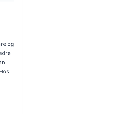
ere og
bedre
an
 Hos
.