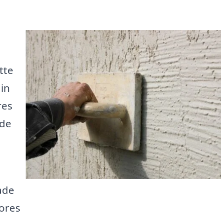
tte
in
res
nde
ade
ores