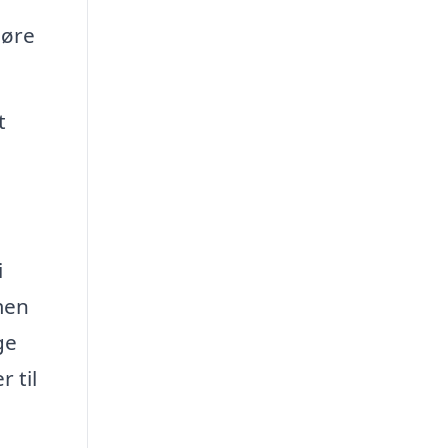
gøre
t
i
men
ge
 til