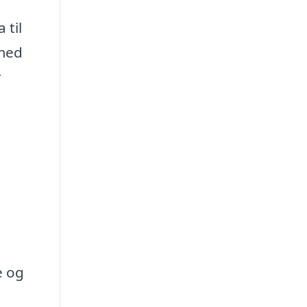
 til
 med
r
e og