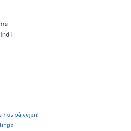
ine
ind i
e hus på vejen!
tinge