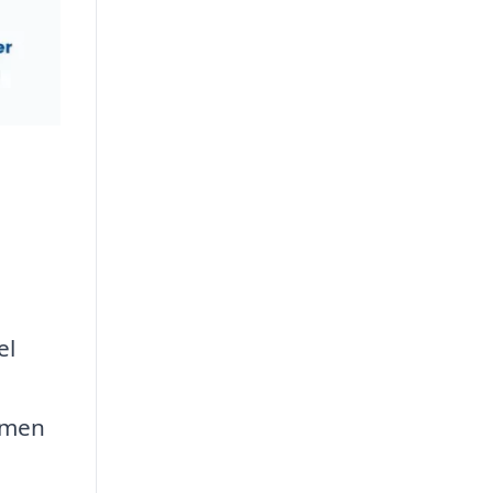
el
, men