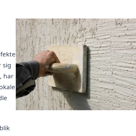
fekte
 sig
, har
lokale
dle
blik