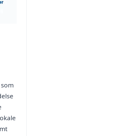
, som
delse
e
okale
emt