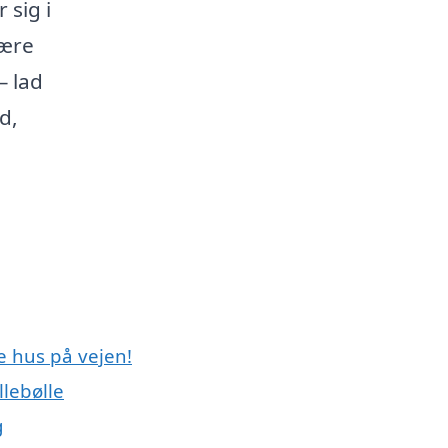
 sig i
være
– lad
d,
e hus på vejen!
lebølle
g