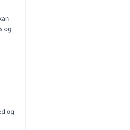
 kan
s og
hed og