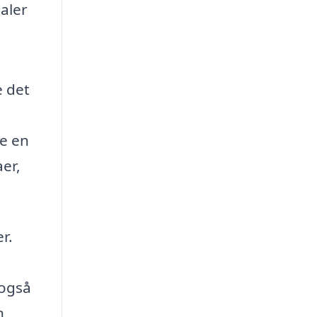
aler
e det
ge en
er,
r.
 også
n