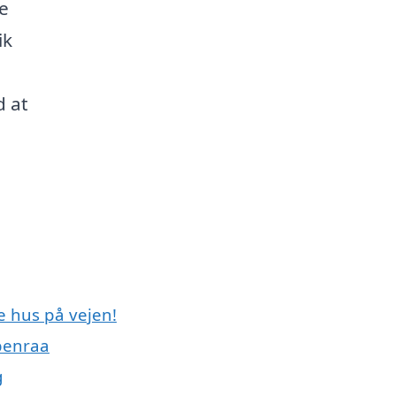
e
ik
d at
e hus på vejen!
benraa
g