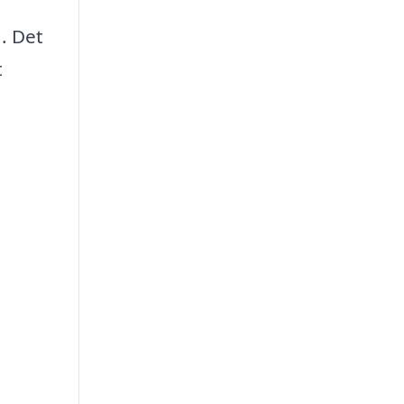
. Det
t