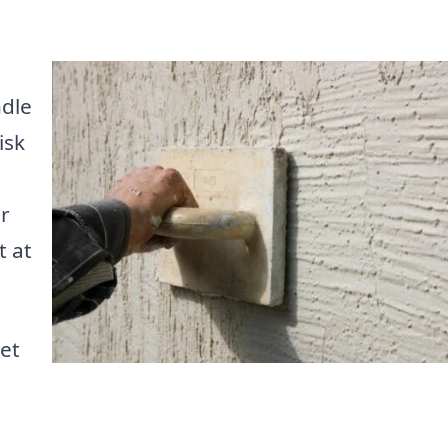
ndle
isk
r
t at
et