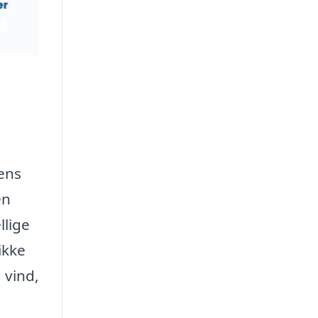
ens
en
llige
ikke
 vind,