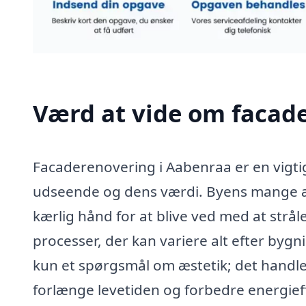
Værd at vide om facad
Facaderenovering i Aabenraa er en vigti
udseende og dens værdi. Byens mange æl
kærlig hånd for at blive ved med at strå
processer, der kan variere alt efter bygn
kun et spørgsmål om æstetik; det handl
forlænge levetiden og forbedre energieff