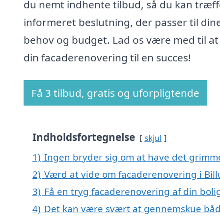
du nemt indhente tilbud, så du kan træff
informeret beslutning, der passer til din
behov og budget. Lad os være med til at
din facaderenovering til en succes!
Få 3 tilbud, gratis og uforpligtende
Indholdsfortegnelse
skjul
1)
Ingen bryder sig om at have det grimm
2)
Værd at vide om facaderenovering i Bil
3)
Få en tryg facaderenovering af din boli
4)
Det kan være svært at gennemskue båd