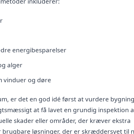
 metoder inkluderer:
r
edre energibesparelser
og alger
 vinduer og døre
um, er det en god idé først at vurdere bygnin
tsmæssigt at få lavet en grundig inspektion a
uelle skader eller områder, der kræver ekstra
rugbare løsninger, der er skræddersyet til 