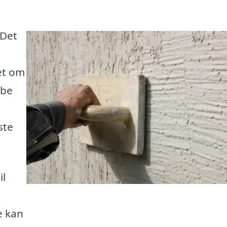
 Det
et om
abe
ste
il
e kan