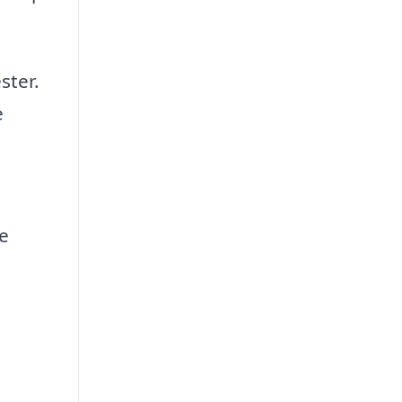
ster.
e
e