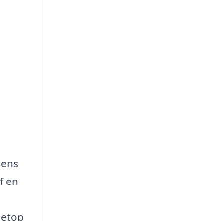
gens
f en
netop