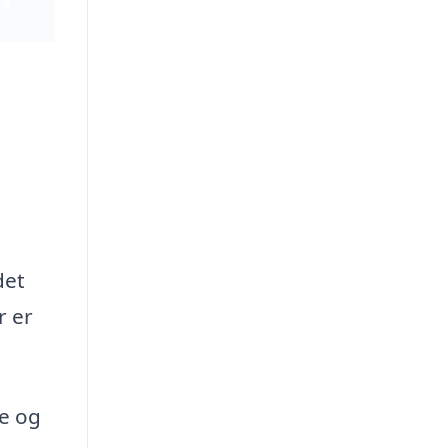
det
r er
ke og