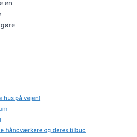
e en
e
 gøre
e hus på vejen!
lum
g
e håndværkere og deres tilbud