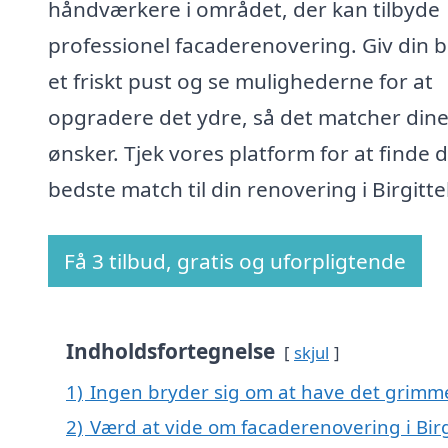
håndværkere i området, der kan tilbyde
professionel facaderenovering. Giv din b
et friskt pust og se mulighederne for at
opgradere det ydre, så det matcher din
ønsker. Tjek vores platform for at finde 
bedste match til din renovering i Birgitte
Få 3 tilbud, gratis og uforpligtende
Indholdsfortegnelse
skjul
1)
Ingen bryder sig om at have det grimm
2)
Værd at vide om facaderenovering i Birg