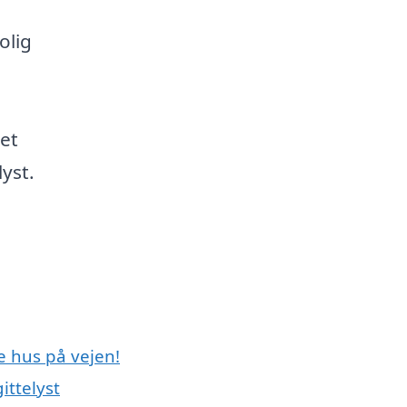
olig
e
det
lyst.
e hus på vejen!
ittelyst