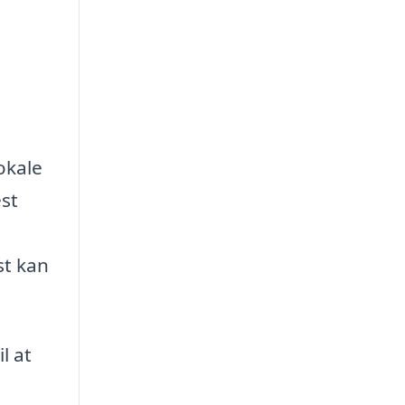
okale
est
st kan
l at