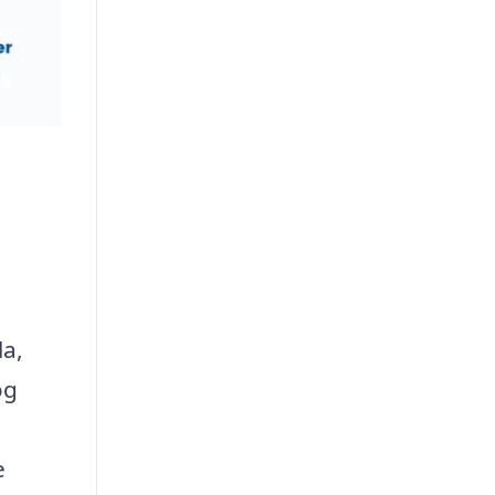
la,
og
e