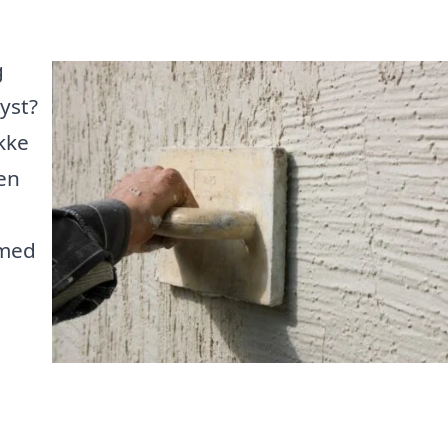
g
yst?
kke
en
 med