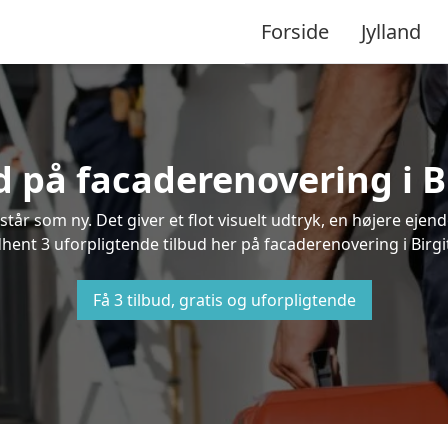
Forside
Jylland
d på facaderenovering i B
står som ny. Det giver et flot visuelt udtryk, en højere ej
nt 3 uforpligtende tilbud her på facaderenovering i Birgitt
Få 3 tilbud, gratis og uforpligtende