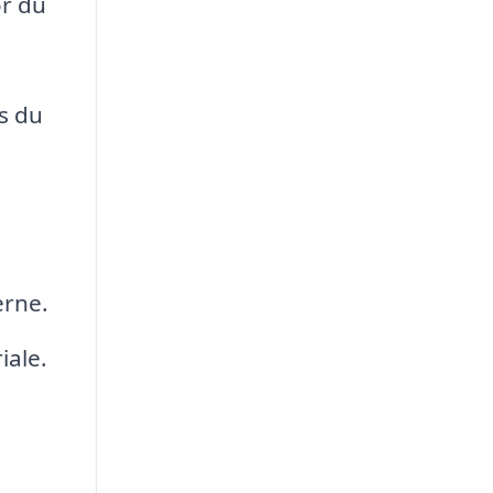
or du
s du
erne.
iale.