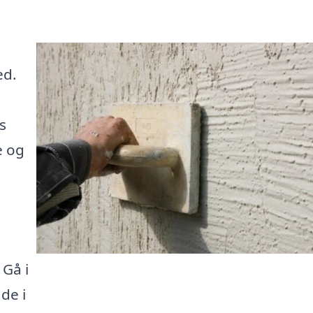
ed.
s
e og
 Gå i
de i