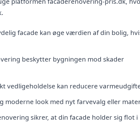
uge platformen facaderenovering-pris.dk, hv
k.
delig facade kan øge værdien af din bolig, hvi
vering beskytter bygningen mod skader
ekt vedligeholdelse kan reducere varmeudgift
og moderne look med nyt farvevalg eller mater
novering sikrer, at din facade holder sig flot i