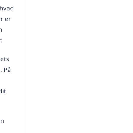
 hvad
r er
n
.
sets
. På
dit
an