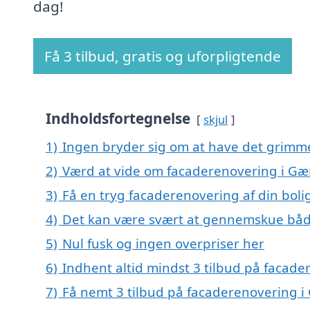
dag!
Få 3 tilbud, gratis og uforpligtende
Indholdsfortegnelse
skjul
1)
Ingen bryder sig om at have det grimm
2)
Værd at vide om facaderenovering i G
3)
Få en tryg facaderenovering af din boli
4)
Det kan være svært at gennemskue båd
5)
Nul fusk og ingen overpriser her
6)
Indhent altid mindst 3 tilbud på facad
7)
Få nemt 3 tilbud på facaderenovering 