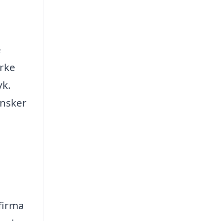
e
ærke
yk.
ønsker
 firma