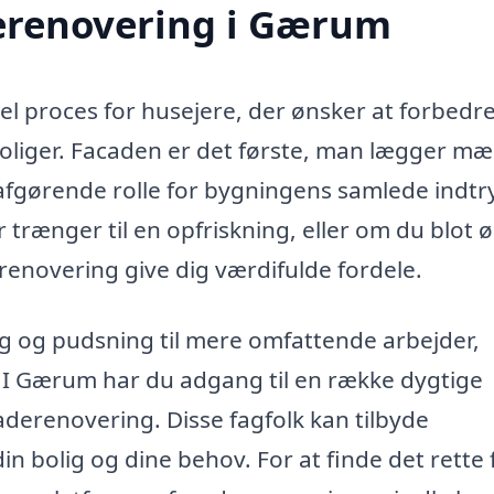
erenovering i Gærum
l proces for husejere, der ønsker at forbedr
boliger. Facaden er det første, man lægger m
n afgørende rolle for bygningens samlede indtr
trænger til en opfriskning, eller om du blot 
renovering give dig værdifulde fordele.
ng og pudsning til mere omfattende arbejder,
 I Gærum har du adgang til en række dygtige
aderenovering. Disse fagfolk kan tilbyde
in bolig og dine behov. For at finde det rette