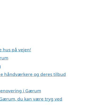
e hus på vejen!
ærum
g
e håndværkere og deres tilbud
erenovering i Gærum
i Gærum, du kan være tryg ved