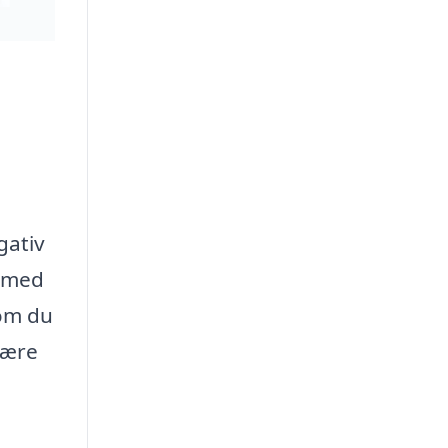
gativ
e med
om du
være