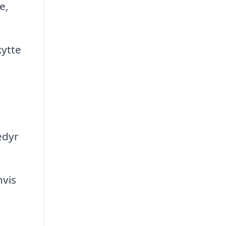
e,
kytte
edyr
hvis