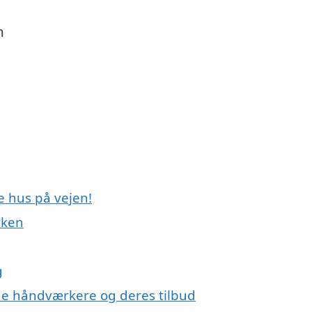
n
e hus på vejen!
rken
g
e håndværkere og deres tilbud