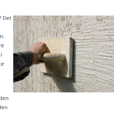
? Det
n.
mt
i
te
eden
 den