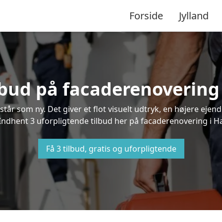
Forside
Jylland
lbud på facaderenovering
står som ny. Det giver et flot visuelt udtryk, en højere ej
dhent 3 uforpligtende tilbud her på facaderenovering i Har
Få 3 tilbud, gratis og uforpligtende