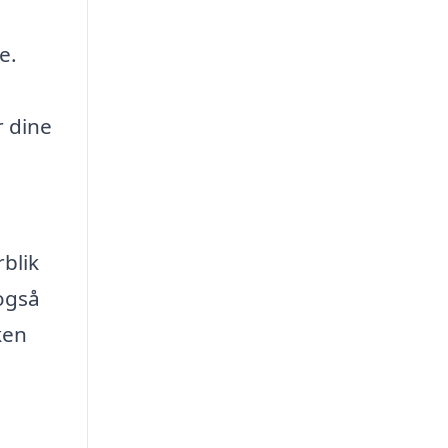
e.
r dine
rblik
 også
ken