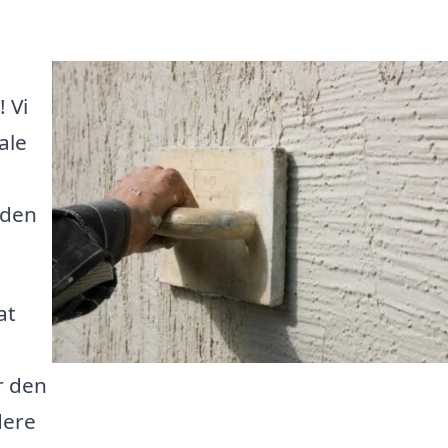
 Vi
ale
 den
at
r den
dere