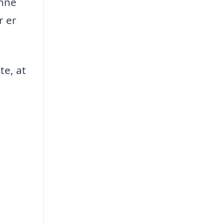
enne
r er
te, at