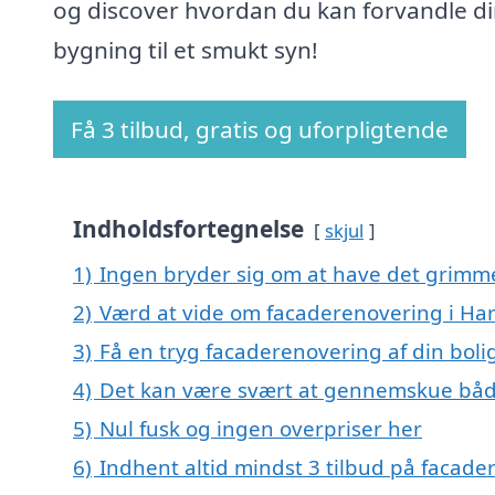
og discover hvordan du kan forvandle d
bygning til et smukt syn!
Få 3 tilbud, gratis og uforpligtende
Indholdsfortegnelse
skjul
1)
Ingen bryder sig om at have det grimm
2)
Værd at vide om facaderenovering i Ha
3)
Få en tryg facaderenovering af din boli
4)
Det kan være svært at gennemskue båd
5)
Nul fusk og ingen overpriser her
6)
Indhent altid mindst 3 tilbud på facade