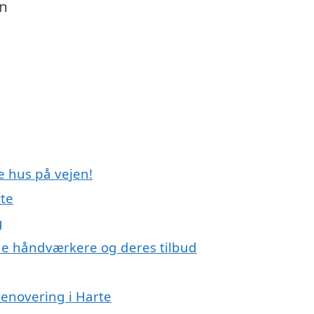
in
e hus på vejen!
rte
g
e håndværkere og deres tilbud
renovering i Harte