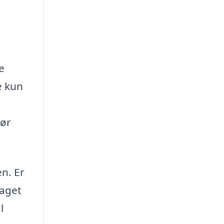
e
e kun
bør
n. Er
taget
l