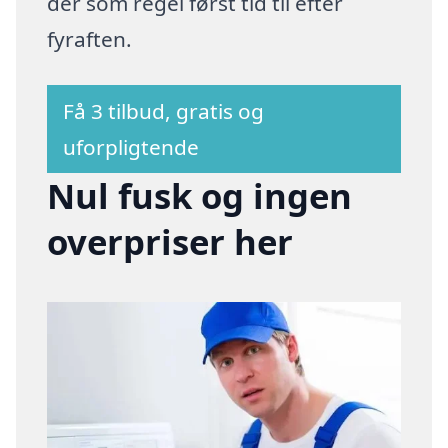
der som regel først tid til efter
fyraften.
Få 3 tilbud, gratis og
uforpligtende
Nul fusk og ingen
overpriser her