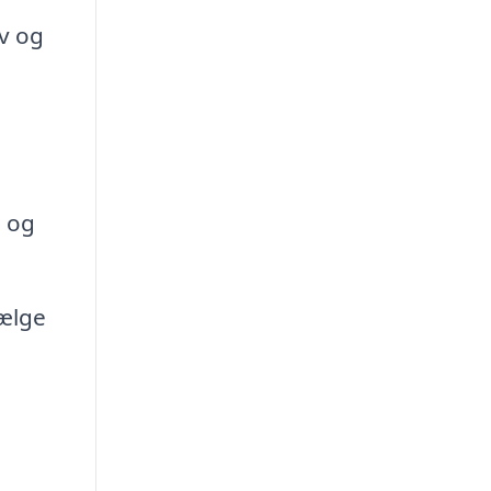
iv og
e og
sælge