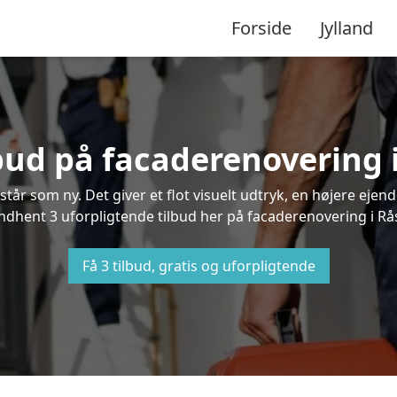
Forside
Jylland
lbud på facaderenovering 
står som ny. Det giver et flot visuelt udtryk, en højere ej
dhent 3 uforpligtende tilbud her på facaderenovering i Råst
Få 3 tilbud, gratis og uforpligtende