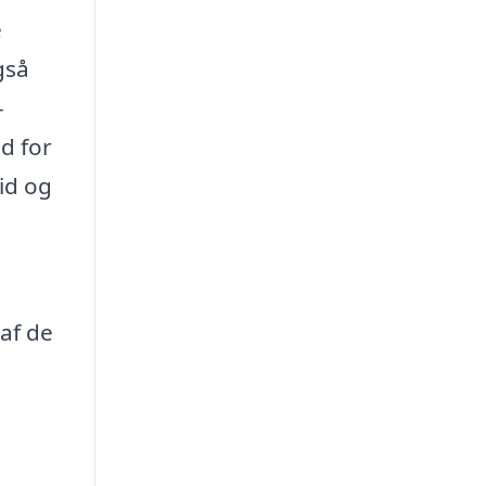
e
gså
-
d for
tid og
 af de