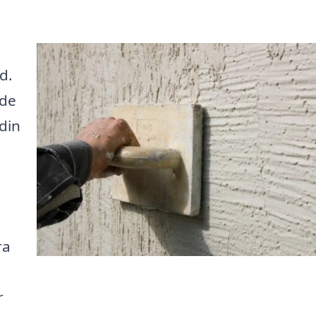
d.
 de
din
ra
r