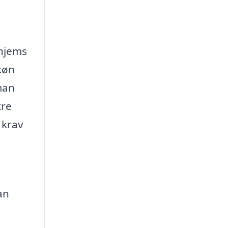
 hjems
køn
man
kre
 krav
an