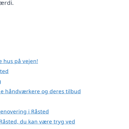
ærdi.
e hus på vejen!
sted
g
e håndværkere og deres tilbud
renovering i Råsted
 Råsted, du kan være tryg ved