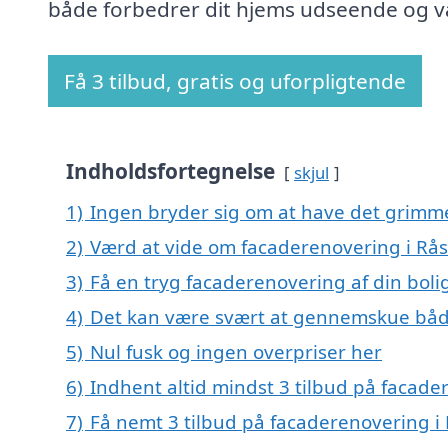
både forbedrer dit hjems udseende og v
Få 3 tilbud, gratis og uforpligtende
Indholdsfortegnelse
skjul
1)
Ingen bryder sig om at have det grimm
2)
Værd at vide om facaderenovering i Rå
3)
Få en tryg facaderenovering af din boli
4)
Det kan være svært at gennemskue båd
5)
Nul fusk og ingen overpriser her
6)
Indhent altid mindst 3 tilbud på facade
7)
Få nemt 3 tilbud på facaderenovering i