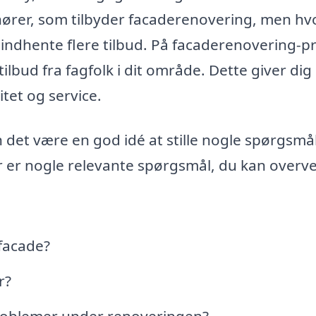
ører, som tilbyder facaderenovering, men h
 indhente flere tilbud. På facaderenovering-pr
tilbud fra fagfolk i dit område. Dette giver dig
tet og service.
 det være en god idé at stille nogle spørgsmål
er er nogle relevante spørgsmål, du kan overve
 facade?
r?
roblemer under renoveringen?