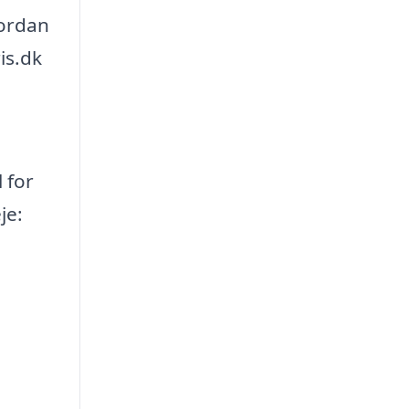
vordan
is.dk
 for
je: