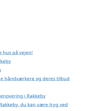
e hus på vejen!
kkeby
g
e håndværkere og deres tilbud
erenovering i Rakkeby
 Rakkeby, du kan være tryg ved