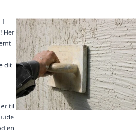
 i
! Her
nemt
 dit
er til
guide
mod en