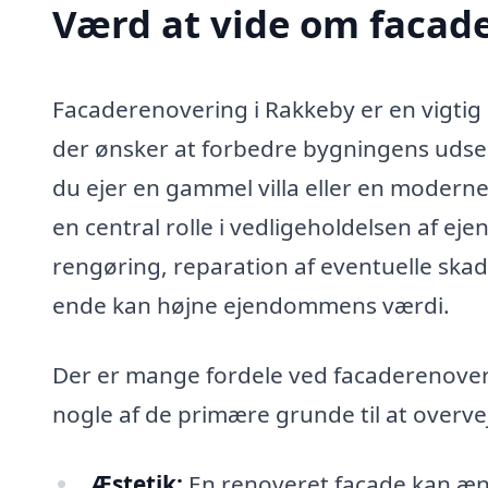
Værd at vide om facad
Facaderenovering i Rakkeby er en vigtig
der ønsker at forbedre bygningens udse
du ejer en gammel villa eller en moderne
en central rolle i vedligeholdelsen af e
rengøring, reparation af eventuelle skade
ende kan højne ejendommens værdi.
Der er mange fordele ved facaderenoveri
nogle af de primære grunde til at overv
Æstetik:
En renoveret facade kan æn