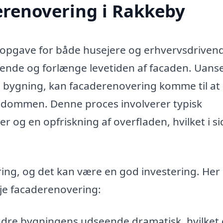
erenovering i Rakkeby
 opgave for både husejere og erhvervsdriven
ende og forlænge levetiden af facaden. Uans
 bygning, kan facaderenovering komme til at s
jendommen. Denne proces involverer typisk
r og en opfriskning af overfladen, hvilket i si
ng, og det kan være en god investering. Her 
eje facaderenovering:
dre bygningens udseende dramatisk, hvilket 