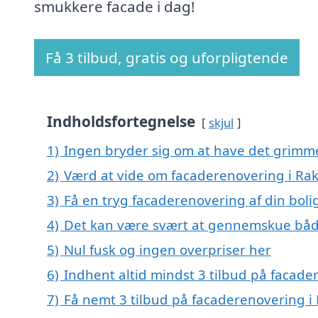
smukkere facade i dag!
Få 3 tilbud, gratis og uforpligtende
Indholdsfortegnelse
skjul
1)
Ingen bryder sig om at have det grimm
2)
Værd at vide om facaderenovering i Ra
3)
Få en tryg facaderenovering af din boli
4)
Det kan være svært at gennemskue båd
5)
Nul fusk og ingen overpriser her
6)
Indhent altid mindst 3 tilbud på facad
7)
Få nemt 3 tilbud på facaderenovering i