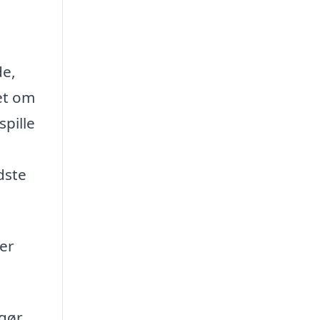
de,
et om
pille
dste
er
gør