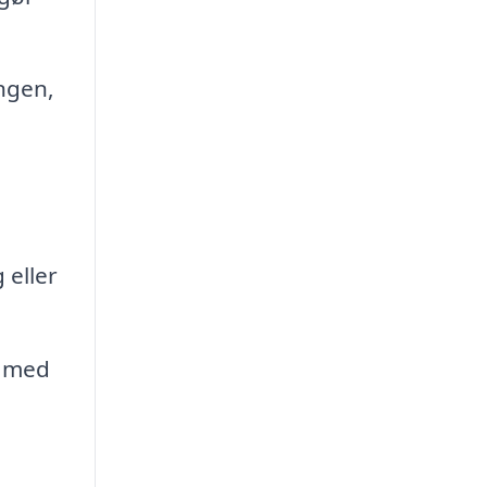
ngen,
 eller
g med