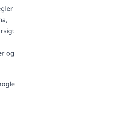
egler
ma,
rsigt
er og
nogle