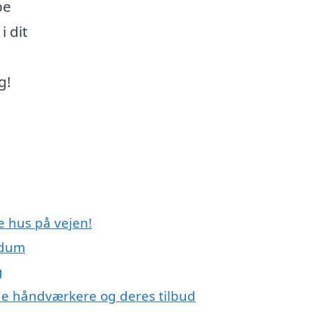
pe
i dit
g!
e hus på vejen!
ldum
g
e håndværkere og deres tilbud