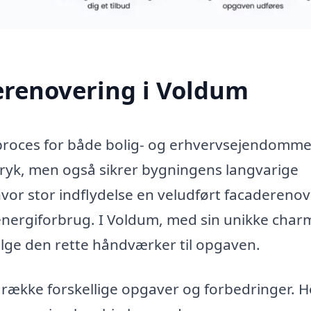
erenovering i Voldum
 proces for både bolig- og erhvervsejendomme
tryk, men også sikrer bygningens langvarige
vor stor indflydelse en veludført facadereno
energiforbrug. I Voldum, med sin unikke char
vælge den rette håndværker til opgaven.
ække forskellige opgaver og forbedringer. H