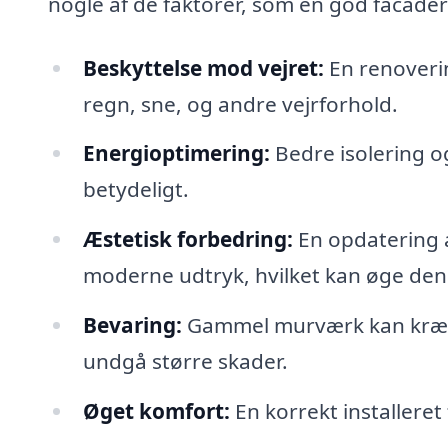
nogle af de faktorer, som en god facad
Beskyttelse mod vejret:
En renoveri
regn, sne, og andre vejrforhold.
Energioptimering:
Bedre isolering 
betydeligt.
Æstetisk forbedring:
En opdatering a
moderne udtryk, hvilket kan øge den
Bevaring:
Gammel murværk kan kræve 
undgå større skader.
Øget komfort:
En korrekt installere