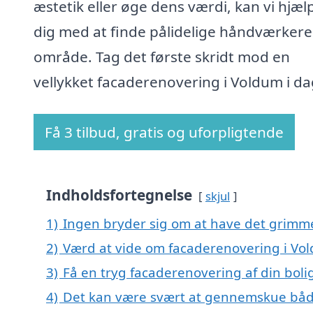
æstetik eller øge dens værdi, kan vi hjæl
dig med at finde pålidelige håndværkere 
område. Tag det første skridt mod en
vellykket facaderenovering i Voldum i da
Få 3 tilbud, gratis og uforpligtende
Indholdsfortegnelse
skjul
1)
Ingen bryder sig om at have det grimm
2)
Værd at vide om facaderenovering i Vo
3)
Få en tryg facaderenovering af din boli
4)
Det kan være svært at gennemskue båd