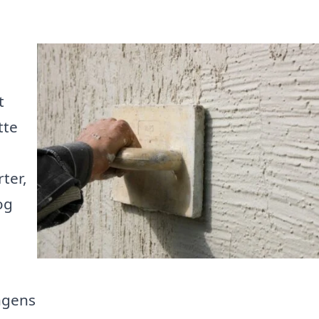
t
tte
ter,
og
ngens