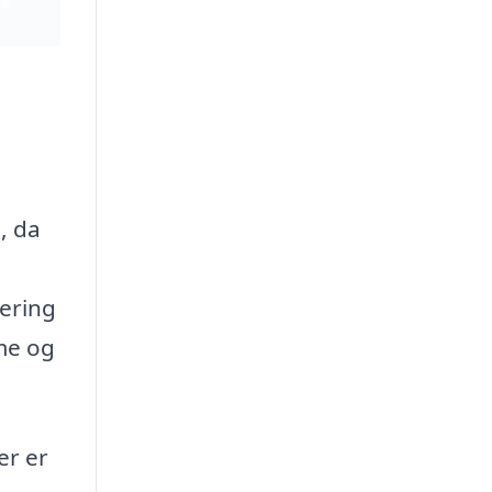
, da
vering
me og
er er