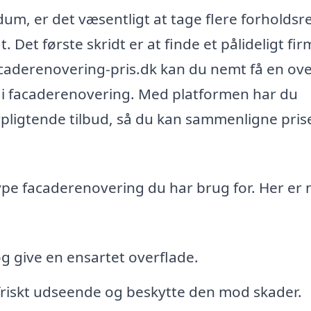
um, er det væsentligt at tage flere forholdsr
t. Det første skridt er at finde et pålideligt fir
caderenovering-pris.dk kan du nemt få en ove
de i facaderenovering. Med platformen har du
orpligtende tilbud, så du kan sammenligne pris
type facaderenovering du har brug for. Her er 
og give en ensartet overflade.
 friskt udseende og beskytte den mod skader.