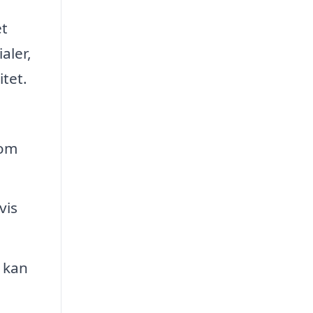
et
aler,
itet.
som
vis
 kan