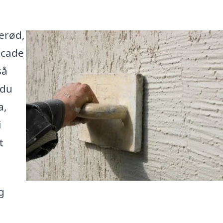
lerød,
facade
så
 du
a,
i
t
g