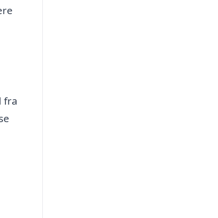
ere
 fra
se