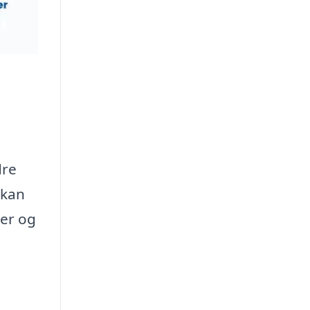
dre
 kan
ger og