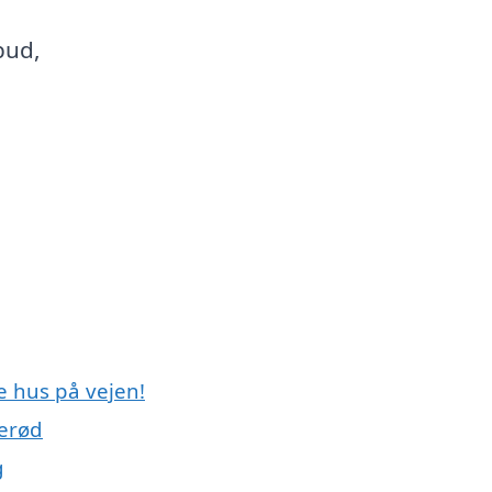
bud,
e hus på vejen!
lerød
g