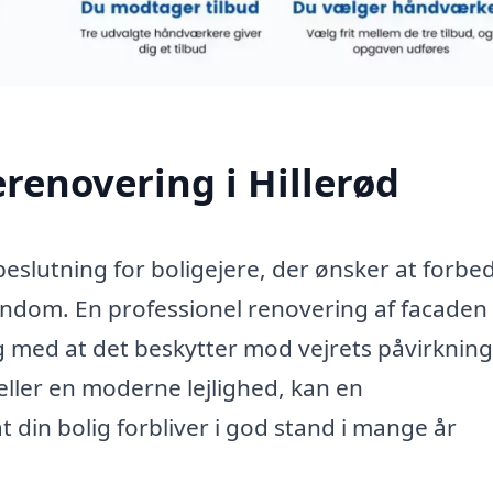
renovering i Hillerød
beslutning for boligejere, der ønsker at forbe
endom. En professionel renovering af facaden
ig med at det beskytter mod vejrets påvirknin
eller en moderne lejlighed, kan en
t din bolig forbliver i god stand i mange år