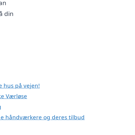
an
så din
e hus på vejen!
ke Værløse
g
e håndværkere og deres tilbud