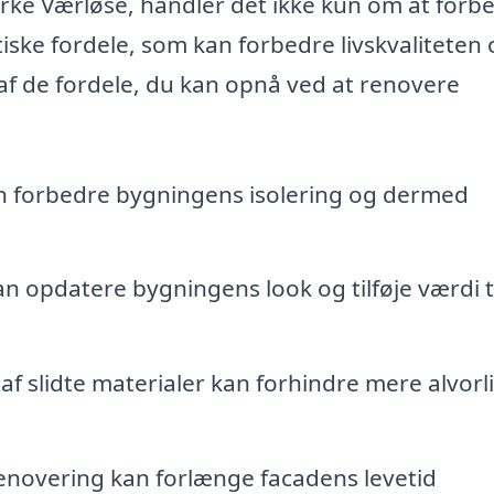
irke Værløse, handler det ikke kun om at forb
ske fordele, som kan forbedre livskvaliteten 
af de fordele, du kan opnå ved at renovere
n forbedre bygningens isolering og dermed
 opdatere bygningens look og tilføje værdi ti
af slidte materialer kan forhindre mere alvorl
enovering kan forlænge facadens levetid