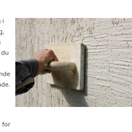
 i
g,
s
 du
inde
åde.
 for