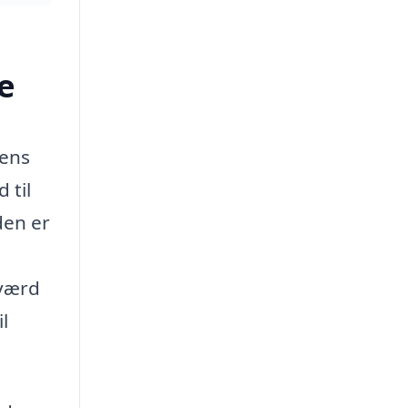
e
gens
 til
den er
 værd
l