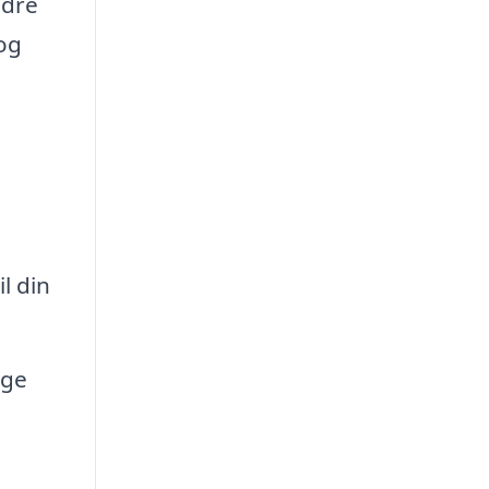
edre
og
l din
ige