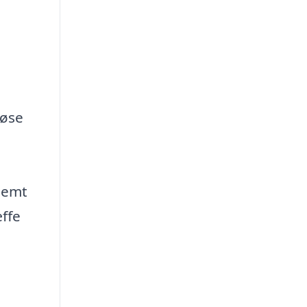
løse
l
nemt
æffe