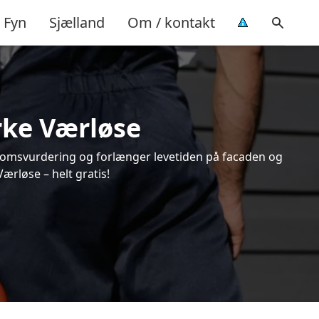
Fyn
Sjælland
Om / kontakt
irke Værløse
endomsvurdering og forlænger levetiden på facaden og
ærløse – helt gratis!