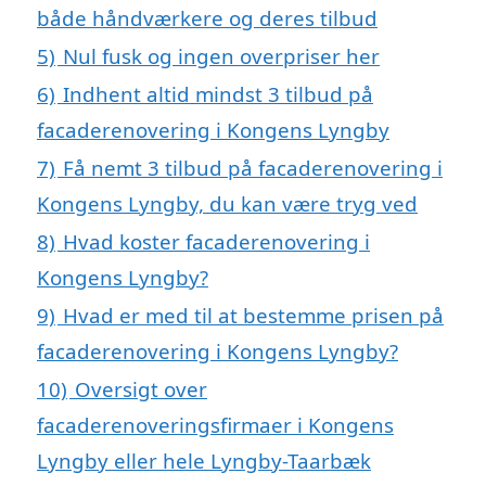
både håndværkere og deres tilbud
5)
Nul fusk og ingen overpriser her
6)
Indhent altid mindst 3 tilbud på
facaderenovering i Kongens Lyngby
7)
Få nemt 3 tilbud på facaderenovering i
Kongens Lyngby, du kan være tryg ved
8)
Hvad koster facaderenovering i
Kongens Lyngby?
9)
Hvad er med til at bestemme prisen på
facaderenovering i Kongens Lyngby?
10)
Oversigt over
facaderenoveringsfirmaer i Kongens
Lyngby eller hele Lyngby-Taarbæk