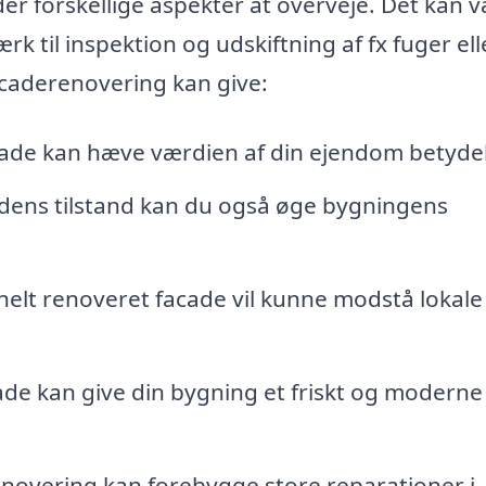
er forskellige aspekter at overveje. Det kan 
k til inspektion og udskiftning af fx fuger ell
facaderenovering kan give:
ade kan hæve værdien af din ejendom betydel
adens tilstand kan du også øge bygningens
onelt renoveret facade vil kunne modstå lokale
cade kan give din bygning et friskt og moderne
enovering kan forebygge store reparationer i