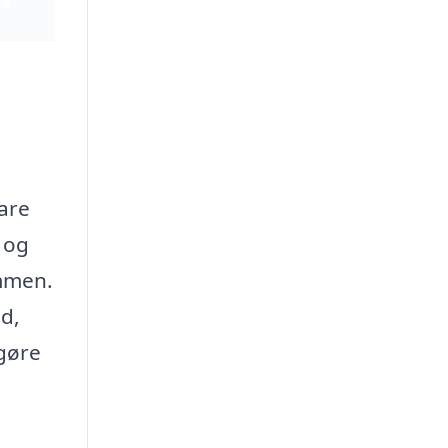
are
 og
ommen.
ld,
 gøre