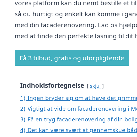
vores platform kan du nemt bestille et ti
så du hurtigt og enkelt kan komme i gan
med din facaderenovering. Lad os hjælp
med at finde den perfekte løsning til dit
Få 3 tilbud, gratis og uforpligtende
Indholdsfortegnelse
skjul
1)
Ingen bryder sig om at have det grimm
2)
Vigtigt at vide om facaderenovering i 
3)
Få en tryg facaderenovering af din boli
4)
Det kan være svært at gennemskue båd