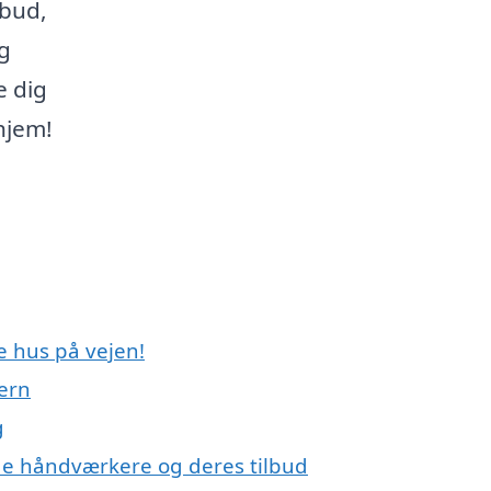
lbud,
g
e dig
 hjem!
e hus på vejen!
Mern
g
e håndværkere og deres tilbud