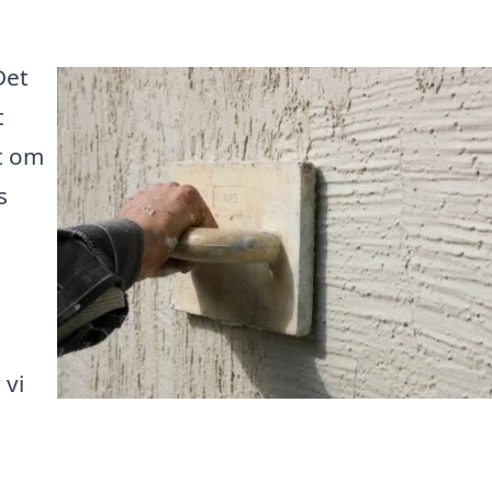
Det
t
t om
s
s
 vi