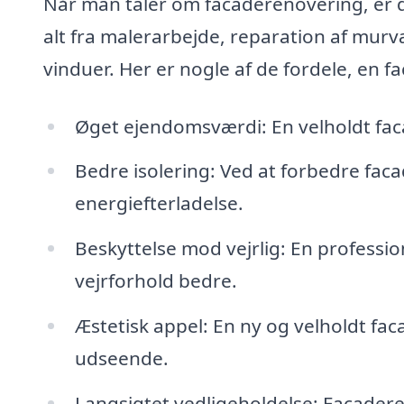
Når man taler om facaderenovering, er d
alt fra malerarbejde, reparation af murvær
vinduer. Her er nogle af de fordele, en 
Øget ejendomsværdi: En velholdt fac
Bedre isolering: Ved at forbedre fac
energiefterladelse.
Beskyttelse mod vejrlig: En professi
vejrforhold bedre.
Æstetisk appel: En ny og velholdt fa
udseende.
Langsigtet vedligeholdelse: Facader