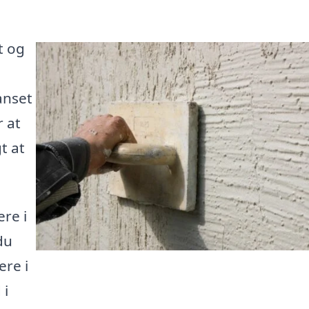
t og
anset
 at
t at
re i
du
re i
 i