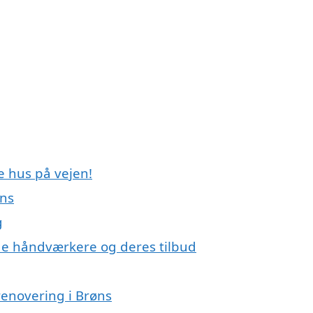
e hus på vejen!
øns
g
e håndværkere og deres tilbud
renovering i Brøns