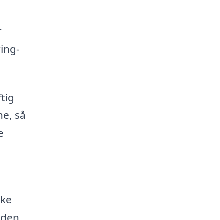
r
ing-
ftig
ne, så
e
kke
iden.