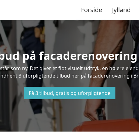
Forside
Jylland
lbud på facaderenovering
står som ny. Det giver et flot visuelt udtryk, en højere ej
dhent 3 uforpligtende tilbud her på facaderenovering i Brø
Få 3 tilbud, gratis og uforpligtende