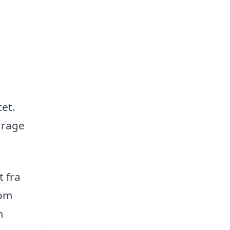
tet.
drage
 fra
som
m