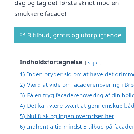
dag og tag det første skridt mod en
smukkere facade!
Få 3 tilbud, gratis og uforpligtende
Indholdsfortegnelse
skjul
1)
Ingen bryder sig om at have det grimm
2)
Værd at vide om facaderenovering i Br
3)
Få en tryg facaderenovering af din boli
4)
Det kan være svært at gennemskue båd
5)
Nul fusk og ingen overpriser her
6)
Indhent altid mindst 3 tilbud på facade