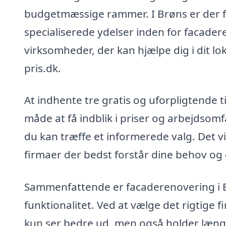
budgetmæssige rammer. I Brøns er der f
specialiserede ydelser inden for facade
virksomheder, der kan hjælpe dig i dit
pris.dk.
At indhente tre gratis og uforpligtende t
måde at få indblik i priser og arbejdsom
du kan træffe et informerede valg. Det vi
firmaer der bedst forstår dine behov og 
Sammenfattende er facaderenovering i B
funktionalitet. Ved at vælge det rigtige f
kun ser bedre ud, men også holder læng