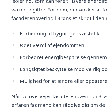
isolering, som kan føre til lavere energ
varmeudgifter. For dem, der ønsker at fo
facaderenovering i Brøns et skridt i den 
Forbedring af bygningens æstetik
Øget værdi af ejendommen
Forbedret energibesparelse gennem 
Langsigtet beskyttelse mod vejrlig o
Mulighed for at ændre eller opdatere
Når du overvejer facaderenovering i Brøns
erfaren fagmand kan rådgive dig om de be