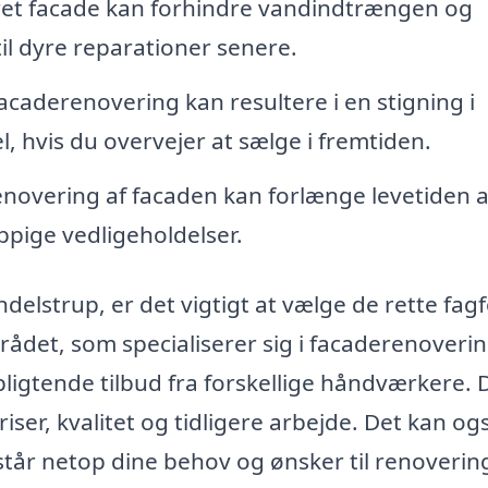
et facade kan forhindre vandindtrængen og
l dyre reparationer senere.
facaderenovering kan resultere i en stigning i
, hvis du overvejer at sælge i fremtiden.
enovering af facaden kan forlænge levetiden a
pige vedligeholdelser.
lstrup, er det vigtigt at vælge de rette fagfo
ådet, som specialiserer sig i facaderenoverin
pligtende tilbud fra forskellige håndværkere. 
ser, kvalitet og tidligere arbejde. Det kan og
rstår netop dine behov og ønsker til renoverin