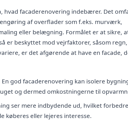
tå, hvad facaderenovering indebærer. Det omf
rengøring af overflader som f.eks. murværk,
aling eller belægning. Formålet er at sikre, a
å er beskyttet mod vejrfaktorer, såsom regn,
variere, er det afgørende at have en facade, d
:
En god facaderenovering kan isolere bygnin
bruget og dermed omkostningerne til opvarmn
ing ser mere indbydende ud, hvilket forbedr
e køberes eller lejeres interesse.