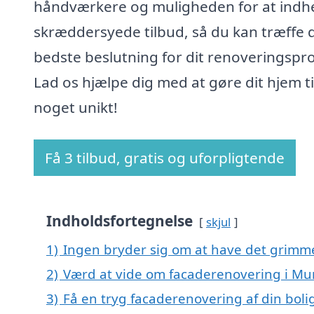
håndværkere og muligheden for at indh
skræddersyede tilbud, så du kan træffe 
bedste beslutning for dit renoveringspro
Lad os hjælpe dig med at gøre dit hjem ti
noget unikt!
Få 3 tilbud, gratis og uforpligtende
Indholdsfortegnelse
skjul
1)
Ingen bryder sig om at have det grimm
2)
Værd at vide om facaderenovering i Mu
3)
Få en tryg facaderenovering af din boli