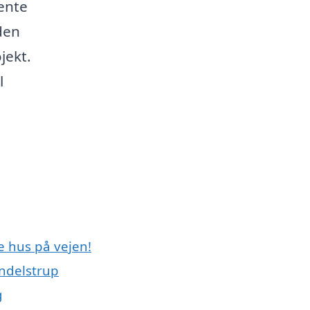
ente
den
jekt.
l
e hus på vejen!
ndelstrup
g