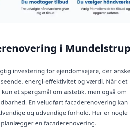
erenovering i Mundelstru
gtig investering for ejendomsejere, der ønske
eende, energi-effektivitet og værdi. Når det
ke kun et spørgsmål om æstetik, men også om
holdbarhed. En veludført facaderenovering kan
ndvendige og udvendige forhold. Her er nogle
u planlægger en facaderenovering.