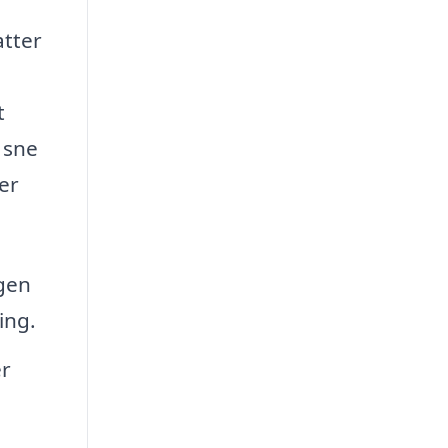
atter
t
 sne
er
gen
ing.
er