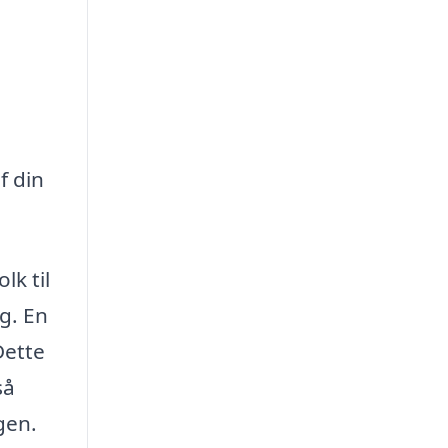
f din
lk til
g. En
Dette
så
gen.