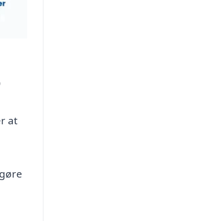
p
r at
 gøre