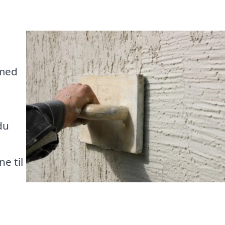
 med
du
e til