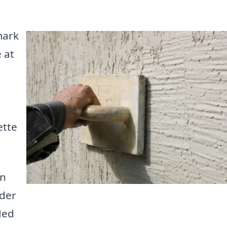
mark
 at
ette
en
 der
Med