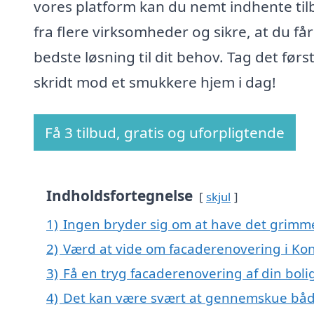
vores platform kan du nemt indhente ti
fra flere virksomheder og sikre, at du få
bedste løsning til dit behov. Tag det førs
skridt mod et smukkere hjem i dag!
Få 3 tilbud, gratis og uforpligtende
Indholdsfortegnelse
skjul
1)
Ingen bryder sig om at have det grimm
2)
Værd at vide om facaderenovering i Ko
3)
Få en tryg facaderenovering af din boli
4)
Det kan være svært at gennemskue båd