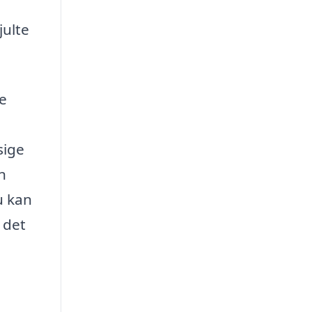
julte
te
sige
n
u kan
 det