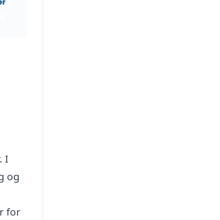
 I
ng og
r for