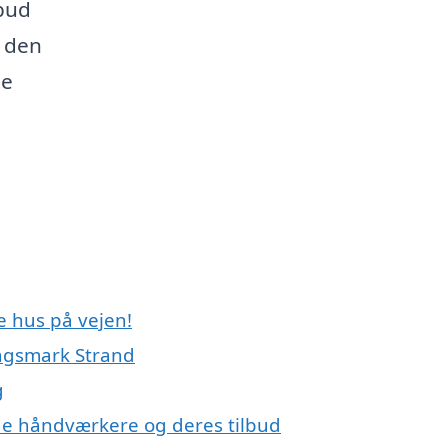
lbud
r den
te
e hus på vejen!
ngsmark Strand
g
e håndværkere og deres tilbud