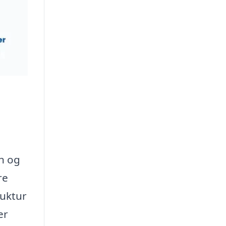
n og
re
ruktur
er