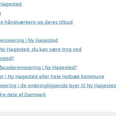
 Hagested
g
e håndværkere og deres tilbud
erenovering i Ny Hagested
 Ny Hagested, du kan være tryg ved
ested?
 facaderenovering i Ny Hagested?
er i Ny Hagested eller hele Holbæk kommune
novering i de omkringliggende byer til Ny Hageste
ndre dele af Danmark