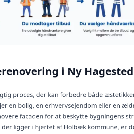
erenovering i Ny Hagested
gtig proces, der kan forbedre både æstetikke
er en bolig, en erhvervsejendom eller en æld
overe facaden for at beskytte bygningens st
 der ligger i hjertet af Holbæk kommune, er d