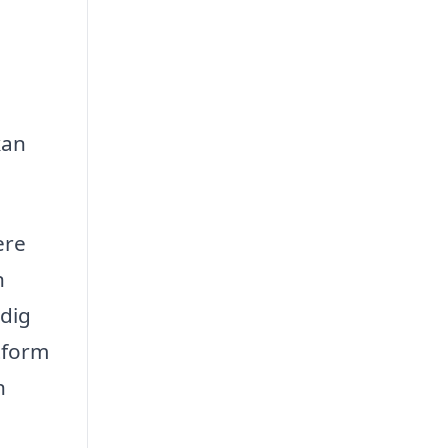
kan
ere
n
 dig
tform
n