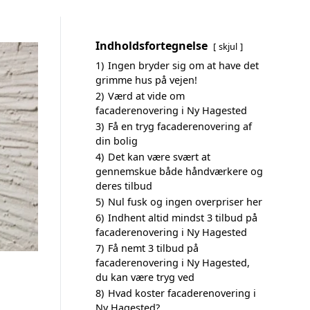
Indholdsfortegnelse
skjul
1)
Ingen bryder sig om at have det
grimme hus på vejen!
2)
Værd at vide om
facaderenovering i Ny Hagested
3)
Få en tryg facaderenovering af
din bolig
4)
Det kan være svært at
gennemskue både håndværkere og
deres tilbud
5)
Nul fusk og ingen overpriser her
6)
Indhent altid mindst 3 tilbud på
facaderenovering i Ny Hagested
7)
Få nemt 3 tilbud på
facaderenovering i Ny Hagested,
du kan være tryg ved
8)
Hvad koster facaderenovering i
Ny Hagested?