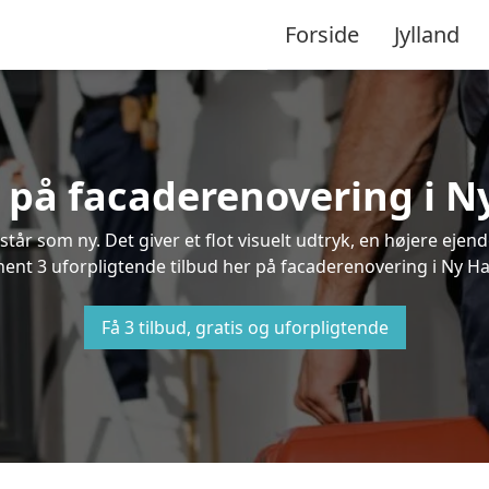
Forside
Jylland
d på facaderenovering i 
står som ny. Det giver et flot visuelt udtryk, en højere ej
nt 3 uforpligtende tilbud her på facaderenovering i Ny Hag
Få 3 tilbud, gratis og uforpligtende