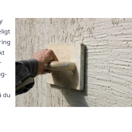
y
ligt
ring
kt
r
ng-
å du