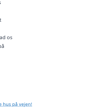
s
t
lad os
på
e hus på vejen!